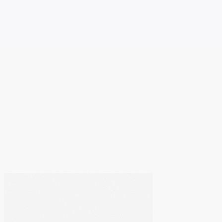
Individuelle Gestaltung
SEO-orientierte Textstruktur
Persönlicher Ansprechpartner
03
Schritt
3
/
3
Sauberer Go-Live
Optionales Pflegepaket
Auch nach dem Start erreichbar