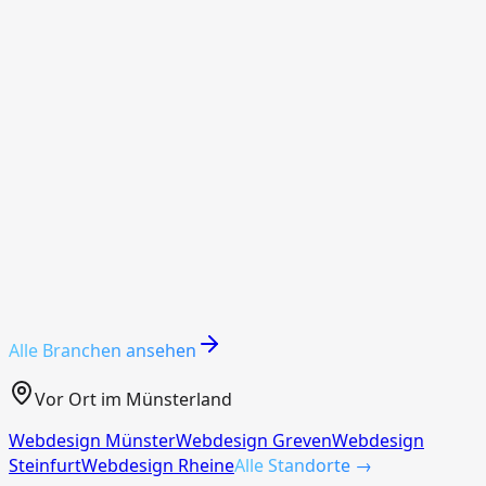
Immobilienmakler
Präsentiere hochwertige Immobilien so, wie sie es
verdienen. Modern, übersichtlich und verkaufsstark für
Käufer und Verkäufer.
kleine Unternehmen (KMU)
Du brauchst kein Riesenbudget für eine starke Website.
Wir bauen deinen professionellen Auftritt zum
bezahlbaren Festpreis.
Alle Branchen ansehen
Vor Ort im Münsterland
Webdesign
Münster
Webdesign
Greven
Webdesign
Steinfurt
Webdesign
Rheine
Alle Standorte →