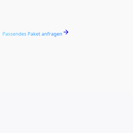
Individuelles Design
Mehrere Entwurfsrichtungen
Passendes Paket anfragen
01
Schritt
1
/
3