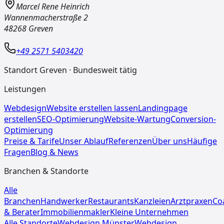
Marcel Rene Heinrich
Wannenmacherstraße 2
48268
Greven
+49 2571 5403420
Standort Greven · Bundesweit tätig
Leistungen
Webdesign
Website erstellen lassen
Landingpage
erstellen
SEO-Optimierung
Website-Wartung
Conversion-
Optimierung
Preise & Tarife
Unser Ablauf
Referenzen
Über uns
Häufige
Fragen
Blog & News
Branchen & Standorte
Alle
Branchen
Handwerker
Restaurants
Kanzleien
Arztpraxen
Co
& Berater
Immobilienmakler
Kleine Unternehmen
Alle Standorte
Webdesign
Münster
Webdesign