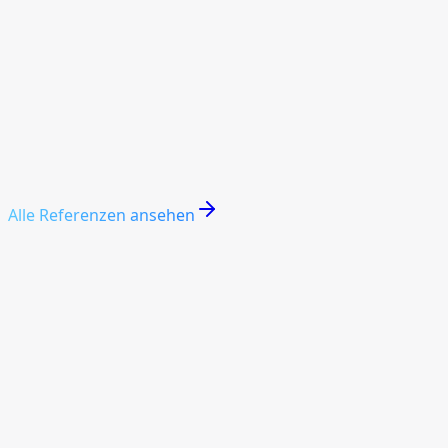
Klarheit
Sachlich, vertrauensvoll und so aufgebaut, dass Inhalte
schnell erfasst werden.
Website ansehen
Alle Referenzen ansehen