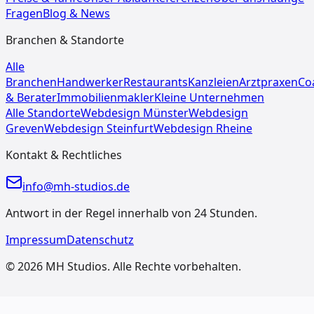
Fragen
Blog & News
Branchen & Standorte
Alle
Branchen
Handwerker
Restaurants
Kanzleien
Arztpraxen
Co
& Berater
Immobilienmakler
Kleine Unternehmen
Alle Standorte
Webdesign
Münster
Webdesign
Greven
Webdesign
Steinfurt
Webdesign
Rheine
Kontakt & Rechtliches
info@mh-studios.de
Antwort in der Regel innerhalb von 24 Stunden.
Impressum
Datenschutz
©
2026
MH Studios
. Alle Rechte vorbehalten.