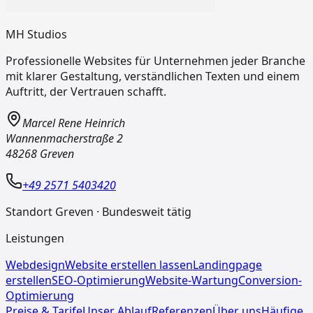
MH Studios
Professionelle Websites für Unternehmen jeder Branche
mit klarer Gestaltung, verständlichen Texten und einem
Auftritt, der Vertrauen schafft.
Marcel Rene Heinrich
Wannenmacherstraße 2
48268
Greven
+49 2571 5403420
Standort Greven · Bundesweit tätig
Leistungen
Webdesign
Website erstellen lassen
Landingpage
erstellen
SEO-Optimierung
Website-Wartung
Conversion-
Optimierung
Preise & Tarife
Unser Ablauf
Referenzen
Über uns
Häufige