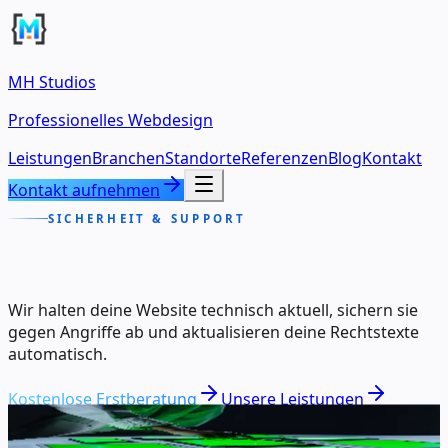
MH Studios
Professionelles Webdesign
Leistungen
Branchen
Standorte
Referenzen
Blog
Kontakt
Kontakt aufnehmen
SICHERHEIT & SUPPORT
Wir halten deine Website technisch aktuell, sichern sie
gegen Angriffe ab und aktualisieren deine Rechtstexte
automatisch.
Kostenlose Erstberatung
Unsere Leistungen
mh-studios.de/website-wartung
Foto:
Ron Lach
(Pexels)